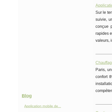
Applicati
Sur le te
suivie, u
conçue p
rapides e
valeurs, 
Chauffag
Paris, un
confort 
installat
compétenc
Blog
Application mobile de...