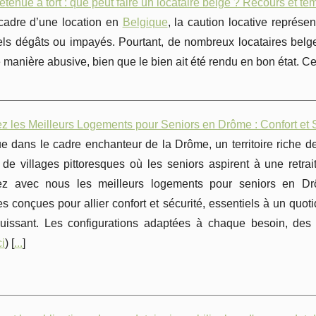
etenue à tort : que peut faire un locataire belge ? Recours et t
cadre d’une location en
Belgique
, la caution locative représe
els dégâts ou impayés. Pourtant, de nombreux locataires belg
 manière abusive, bien que le bien ait été rendu en bon état. 
z les Meilleurs Logements pour Seniors en Drôme : Confort et 
e dans le cadre enchanteur de la Drôme, un territoire riche 
 de villages pittoresques où les seniors aspirent à une retrait
ez avec nous les meilleurs logements pour seniors en D
s conçues pour allier confort et sécurité, essentiels à un quoti
uissant. Les configurations adaptées à chaque besoin, des 
ci
) [
...
]