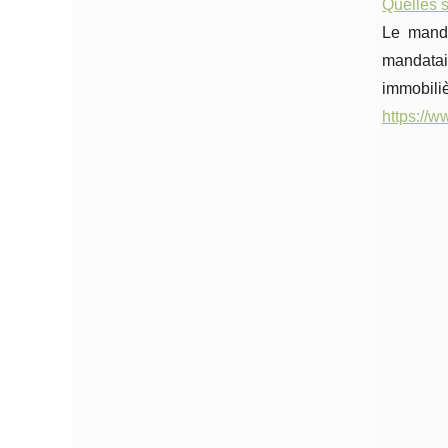
Quelles s
Le manda
mandatai
immobili
https://w