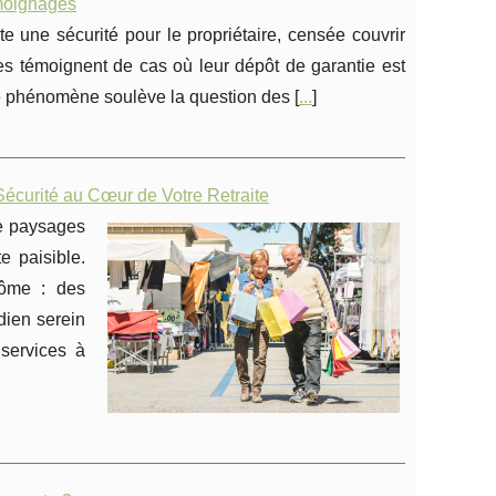
émoignages
nte une sécurité pour le propriétaire, censée couvrir
es témoignent de cas où leur dépôt de garantie est
Ce phénomène soulève la question des [
...
]
Sécurité au Cœur de Votre Retraite
de paysages
e paisible.
rôme : des
dien serein
services à