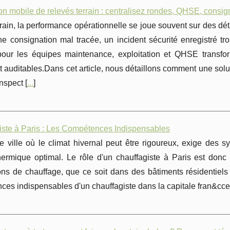
on mobile de relevés terrain : centralisez rondes, QHSE, consig
rrain, la performance opérationnelle se joue souvent sur des dét
ne consignation mal tracée, un incident sécurité enregistré t
our les équipes maintenance, exploitation et QHSE transfo
t auditables.Dans cet article, nous détaillons comment une so
inspect [
...
]
iste à Paris : Les Compétences Indispensables
e ville où le climat hivernal peut être rigoureux, exige des 
thermique optimal. Le rôle d'un chauffagiste à Paris est don
ions de chauffage, que ce soit dans des bâtiments résidentiel
es indispensables d'un chauffagiste dans la capitale fran&cce